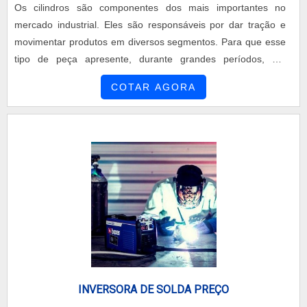
Os cilindros são componentes dos mais importantes no
Hidráulicos é responsável no segmento de soluções em
mercado industrial. Eles são responsáveis por dar tração e
hidráulica industrial. O foco é oferecer o que há de melhor na
movimentar produtos em diversos segmentos. Para que esse
atualidade para os nossos clientes. Tem uma equipe com
tipo de peça apresente, durante grandes períodos, um
especialistas capazes de identificar as necessidades do
desempenho mais eficiente, é necessário realizar o
cliente e que terão o maior prazer em auxiliar com suas
COTAR AGORA
revestimento de cilindros em SBR. Revestimento em SBR O
dúvidas.DETALHES MUITO INTERESSANTES SOBRE A
primeiro diferencial do revestimento com esse material é a
EMPRESANa DHE Componentes Hidráulicos existe o que há
resistência que ele proporciona ao cilindro. Isso acontece
de melhor em soluções em hidráulica industrial. É possível
por....
encontrar itens variados com tecnologia de ponta, como
bombas de engrenagens e reforma de elevadores de carga
com ótima qualidade e assertividade.Com o objetivo de trazer
a satisfação a todos os clientes, a empresa entende que seu
melhor destaque é conquistar a confiança de cada um. Tudo
isso só é possível através do investimento em equipamentos
modernos e profissionais experientes. A DHE Componentes
Hidráulicos é uma empresa que tem se destacado no
segmento pela seriedade e qualidade, que garantem a melhor
INVERSORA DE SOLDA PREÇO
experiência para parceiros novos e antigos.