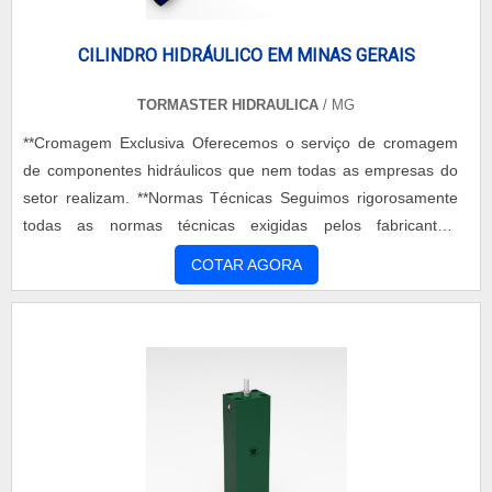
atendimento de excelência! Solicite já um orçamento!.
CILINDRO HIDRÁULICO EM MINAS GERAIS
TORMASTER HIDRAULICA
/ MG
**Cromagem Exclusiva Oferecemos o serviço de cromagem
de componentes hidráulicos que nem todas as empresas do
setor realizam. **Normas Técnicas Seguimos rigorosamente
todas as normas técnicas exigidas pelos fabricantes,
assegurando que cada componente recuperado tenha a
COTAR AGORA
durabilidade de um original. **Rapidez Garantimos a coleta
dos componentes em até 24 horas após a solicitação,
agilizando o processo de recuperação e devolução do seu
equipamento. **Orçamento Detalhado Você recebe um
orçamento completo, incluindo imagens e um laudo técnico,
para total transparência. **Serviços Internos Não
terceirizamos. Todos os serviços são realizados em nossa
estrutura de 1000 metros quadrados, garantindo controle total