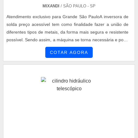
MIXANDI
/ SÃO PAULO - SP
Atendimento exclusivo para Grande São PauloA inversora de
solda preço acessível tem como finalidade fazer a união de
diferentes tipos de metais, da forma mais segura e resistente
possível. Sendo assim, a máquina se torna necessária e pode
ser utilizada em quase todos os metais.o produto garante
COTAR AGORA
muitos benefíciosAs inversoras de solda industriais não são
apenas equipamentos que realizam o processo de soldagem
com objetivo unir dois ou mais materiais; mas também são
equipamentos com muito estudo e tecnologia, sendo capaz
de garantir:Qualidade;Eficiência;Precisão;Durabilidade;Ótimo
custo benefício;Etc.É possível dizer, sem dúvidas, que uma
máquina de solda industrial pode representar um excelente
investimento para empresas que desejam otimizar seus
processos. Isso se deve ao fato de que são capazes de
reduzir o custo da mão de obra humana, além de aumentar a
produção e reduzir custos operacionais. Desse modo, se