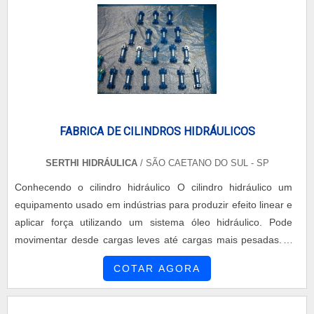
FABRICA DE CILINDROS HIDRÁULICOS
SERTHI HIDRÁULICA
/ SÃO CAETANO DO SUL - SP
Conhecendo o cilindro hidráulico O cilindro hidráulico um
equipamento usado em indústrias para produzir efeito linear e
aplicar força utilizando um sistema óleo hidráulico. Pode
movimentar desde cargas leves até cargas mais pesadas. A
melhor vantagem sobre os cilindros hidráulicos é que usam
COTAR AGORA
um sistema fechado, sem nenhum desperdício, com uma
pequena quantidade de óleo. Escolha da fabrica de cilindros
hidráulicos A Serthi, fabrica de ci...