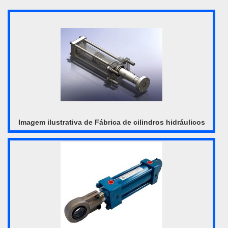
comprimento, indo de 10 mm a 1000 mm. Dessa forma, é ...
Imagem ilustrativa de Fábrica de cilindros hidráulicos