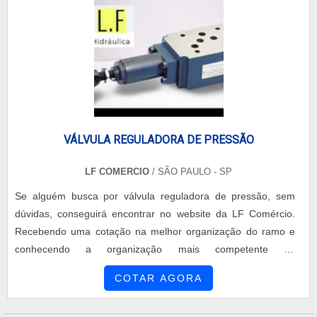
regularizou todas as licenças necessárias, dando assim maior
confiabilidade para os clientes. A equipe de profissionais é
altamente qualificada. Tendo como principal objetivo oferecer
produtos de primeira linha, preenchendo todas as
necessidades dos clientes. E para que isso possa ser
possível, prioriza o trabalho com bons parceiros e
fornecedores. Solicite já um orçamento!.
VÁLVULA REGULADORA DE PRESSÃO
LF COMERCIO
/ SÃO PAULO - SP
Se alguém busca por válvula reguladora de pressão, sem
dúvidas, conseguirá encontrar no website da LF Comércio.
Recebendo uma cotação na melhor organização do ramo e
conhecendo a organização mais competente do
ramo.Quando a questão é válvula reguladora de pressão,
COTAR AGORA
com a LF Comércio alcançará ótima qualidade com soluções
eficazes para componentes óleo-hidráulicos tais como