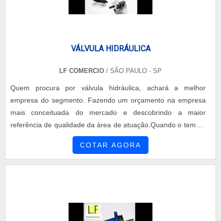
VÁLVULA HIDRÁULICA
LF COMERCIO
/ SÃO PAULO - SP
Quem procura por válvula hidráulica, achará a melhor
empresa do segmento. Fazendo um orçamento na empresa
mais conceituada do mercado e descobrindo a maior
referência de qualidade da área de atuação.Quando o tema é
válvula hidráulica, com os colaboradores da LF Comércio o
COTAR AGORA
cliente poderá contar ótima qualidade com ampla variedade
de produtos óleo-hidráulicos no Brasil.UM POUCO MAIS
SOBRE VÁLVULA HIDRÁULICAA LF Comércio centraliza seus
es...