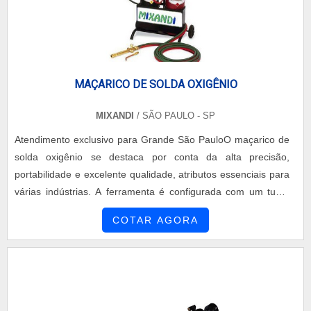
estrutura de 1000 metros quadrados, garantindo controle total
sobre cada etapa do processo executado. **Controle de
Qualidade Todas as peças passam por um rigoroso controle
de qualidade antes de serem liberadas para a montagem.
MAÇARICO DE SOLDA OXIGÊNIO
MIXANDI
/ SÃO PAULO - SP
Atendimento exclusivo para Grande São PauloO maçarico de
solda oxigênio se destaca por conta da alta precisão,
portabilidade e excelente qualidade, atributos essenciais para
várias indústrias. A ferramenta é configurada com um tubo,
que serve para destinar, por meio da pressão, chamas sobre
COTAR AGORA
determinados objetos.o produto derrete diversos
materiaisSendo assim, é um item indicado para várias
aplicações como soldagem, culinária, artesanato, acender
lareiras, reparos em geral, uso em laboratório, para laquear,
entre outros. Além disso, o produto ainda possui mais