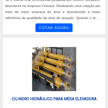
descobrirá na empresa Comaza. Realizando uma cotação por
meio da maior empresa da área e descobrindo a maior
referência de qualidade da área de atuação. Quando o tema
é cilindro hidráulico, com os profissionais da Comaza o cliente
COTAR AGORA
encontrará precisão com soluções para problemas
ergonômicos.UM POUCO MAIS SOBRE CILINDRO
HIDRÁULICOA Comaza canaliza seus esforços em produzir
uma estrutura com escritório de alta qualidade onde são
realizadas as atividades e estrutura suficiente para atender
todas as demandas, tudo isso para oferecer cilindro hidráulico
com proteção. Há muitas maneiras eficientes de demonstrar
competência e excelência em sua área de atuação. A
Comaza se mostra referência por ter Personalização de seus
produtos de acordo com a necessidade do cliente Equipe
altamente capacitada; Profissionais dedicados a entregar
resultados com excelência.Sem perder o foco em cilindro
CILINDRO HIDRÁULICO PARA MESA ELEVADORA
hidráulico, deve-se ter a exatidão em orçar com empresas