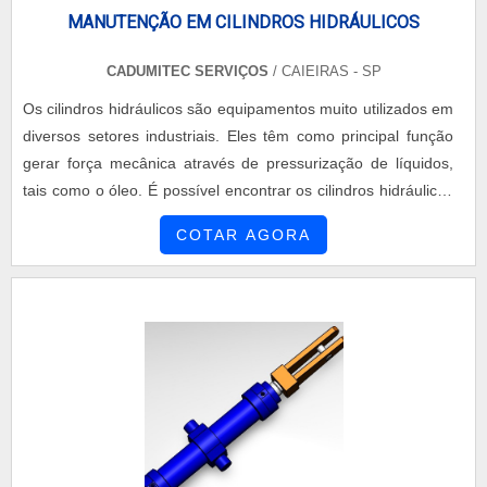
despontado no segmento pela idoneidade em tudo que faz,
MANUTENÇÃO EM CILINDROS HIDRÁULICOS
onde garante o sucesso dos clientes de ponta a ponta.
CADUMITEC SERVIÇOS
/ CAIEIRAS - SP
Os cilindros hidráulicos são equipamentos muito utilizados em
diversos setores industriais. Eles têm como principal função
gerar força mecânica através de pressurização de líquidos,
tais como o óleo. É possível encontrar os cilindros hidráulicos
em diversos setores industriais, por exemplo: Siderúrgicas;
COTAR AGORA
Metalúrgicas; Fábricas de embalagens. CONHEÇA MAIS
SOBRE A QUALIDADE E DURABILIDADE DOS
EQUIPAMENTOS No entanto, para que o equipamento
continue....