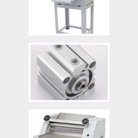
o segmento de comércio de componentes hidráulicos. A
empresa objetiva o que existe de melhor do mercado para
garantir o sucesso dos clientes.GARANTIA E
ASSERTIVIDADE NO SEGMENTOSomente na LF Comércio
as melhores opções sempre estão à disposição quando se
procura soluções para comércio de componentes hidráulicos.
É possível encontrar uma grande variedade no portfólio como
válvula redutora pressão e bomba hidráulica de palheta com
ótima qualidade e proteção.Com o objetivo de trazer a
satisfação a todos os clientes, a empresa entende que seu
melhor destaque é conquistar a confiança de cada um. Tudo
isso só é possível através do investimento em equipamentos
modernos e profissionais experientes.A LF Comércio é uma
empresa que tem se destacado no segmento pela idoneidade
em tudo que faz onde garantem a melhor experiência para
parceiros novos e antigos.