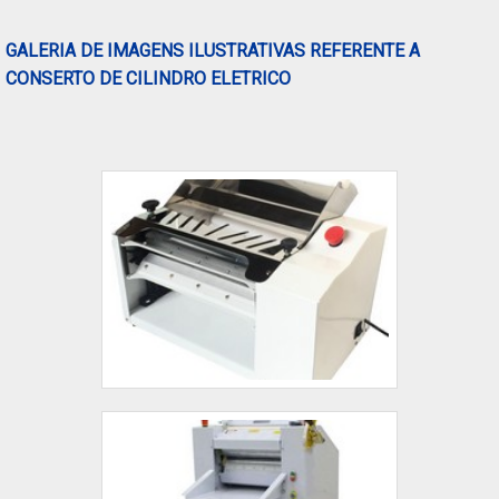
válvulas dos mais diversos tipos.MAIS SOBRE VÁLVULA
REGULADORA DE PRESSÃOA LF Comércio canaliza sua
GALERIA DE IMAGENS ILUSTRATIVAS REFERENTE A
energia em criar uma estrutura com escritório de alta
CONSERTO DE CILINDRO ELETRICO
qualidade onde são realizadas as atividades e equipamentos
de última geração, tudo isso para que se tenha válvula
reguladora de pressão com assertividade.Há muitas maneiras
eficientes de uma empresa demonstrar competência,
excelência e destaque em sua área de atuação. A LF
Comércio se mostra referência por ter Soluções eficazes para
componentes óleo-hidráulicos tais como válvulas dos mais
diversos tipos Ampla variedade de produtos óleo-hidráulicos
no Brasil Serviços de Assistência Técnica Mais de 30 anos de
experiência no mercado.Sem trocar o foco sobre válvula
reguladora de pressão, deve-se descartar empresas que não
tenham produtos e serviços com ótima qualidade e proteção,
detalhes que passam despercebidos e podem gerar prejuízo
futuros para os clientes.É por esta razão que a LF Comércio é
uma empresa que preza pela segurança quando exploramos