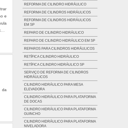
REFORMA DE CILINDRO HIDRÁULICO
trar
REFORMA DE CILINDROS HIDRÁULICOS
mo e
REFORMA DE CILINDROS HIDRÁULICOS
vula
EM SP
 com
REPARO DE CILINDRO HIDRÁULICO
 DE
REPARO DE CILINDRO HIDRÁULICO EM SP
 com
REPAROS PARA CILINDROS HIDRÁULICOS
tima
RETÍFICA CILINDRO HIDRÁULICO
itas
RETÍFICA CILINDRO HIDRÁULICO SP
e em
SERVIÇO DE REFORMA DE CILINDROS
para
HIDRÁULICOS
dade
CILINDRO HIDRÁULICO PARA MESA
s de
ELEVADORA
e da
e-se
CILINDRO HIDRÁULICO PARA PLATAFORMA
ção,
DE DOCAS
 por
CILINDRO HIDRÁULICO PARA PLATAFORMA
GUINCHO
ento
CILINDRO HIDRÁULICO PARA PLATAFORMA
para
NIVELADORA