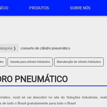
NÍCIO
PRODUTOS
SOBRE NÓS
Categoria ❱
conserto de cilindro pneumático
tes
Gaxeta para cilindro hidráulico
Manutenção de cilindro hidráulico
DRO PNEUMÁTICO
ático, você só vai descobrir no site do Soluções Industriais, real
e todo o Brasil gratuitamente para todo o Brasil