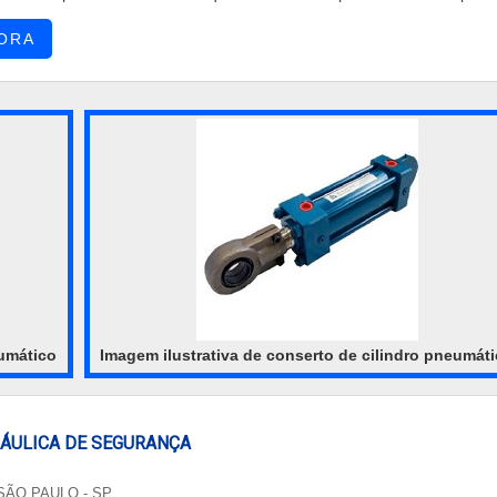
os no Brasil.UM POUCO MAIS SOBRE VÁLVULA HIDRÁULICAA LF Comé
ORA
s...
eumático
Imagem ilustrativa de conserto de cilindro pneumát
RÁULICA DE SEGURANÇA
SÃO PAULO - SP