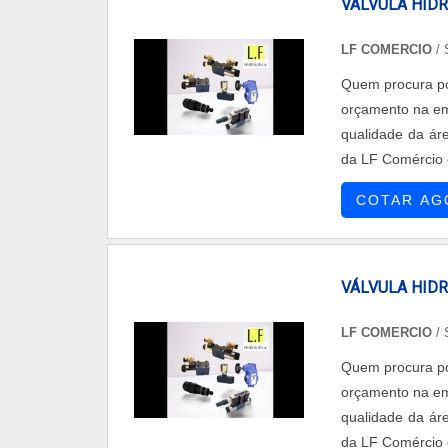
VÁLVULA HID
LF COMERCIO
/
Quem procura po
orçamento na em
qualidade da ár
da LF Comércio 
óleo-hidráulic
COTAR AG
centraliza seus e
VÁLVULA HID
LF COMERCIO
/
Quem procura po
orçamento na em
qualidade da ár
da LF Comércio 