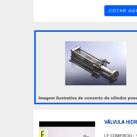
óleo-hidráulic
COTAR AG
centraliza seus e
Imagem ilustrativa de conserto de cilindro pn
VÁLVULA HID
LF COMERCIO
/ 