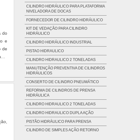
rcio
CILINDRO HIDRÁULICO PARA PLATAFORMA
s. A
NIVELADORA DE DOCAS
 com
FORNECEDOR DE CILINDRO HIDRÁULICO
u em
KIT DE VEDAÇÃO PARA CILINDRO
a do
resa
HIDRÁULICO
do e
em a
CILINDRO HIDRÁULICO INDUSTRIAL
o de
PISTAO HIDRAULICO
ade,
CILINDRO HIDRAULICO 2 TONELADAS
timo
MANUTENÇÃO PREVENTIVA DE CILINDROS
ras
HIDRÁULICOS
A PH
CONSERTO DE CILINDRO PNEUMÁTICO
a de
REFORMA DE CILINDROS DE PRENSA
ente
HIDRÁULICA
stão
CILINDRO HIDRAULICO 2 TONELADAS
eve-
CILINDRO HIDRAULICO DUPLA AÇÃO
de e
ção,
PISTÃO HIDRÁULICO PARA PRENSA
 não
CILINDRO DE SIMPLES AÇÃO RETORNO
ando
POR MOLA