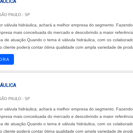
RÁULICA
 SÃO PAULO - SP
r válvula hidráulica, achará a melhor empresa do segmento. Fazend
presa mais conceituada do mercado e descobrindo a maior referênci
ea de atuação.Quando o tema é válvula hidráulica, com os colaborad
o cliente poderá contar ótima qualidade com ampla variedade de prod
os no Brasil.UM POUCO MAIS SOBRE VÁLVULA HIDRÁULICAA LF Comé
ORA
s...
RÁULICA
 SÃO PAULO - SP
r válvula hidráulica, achará a melhor empresa do segmento. Fazend
presa mais conceituada do mercado e descobrindo a maior referênci
ea de atuação.Quando o tema é válvula hidráulica, com os colaborad
o cliente poderá contar ótima qualidade com ampla variedade de prod