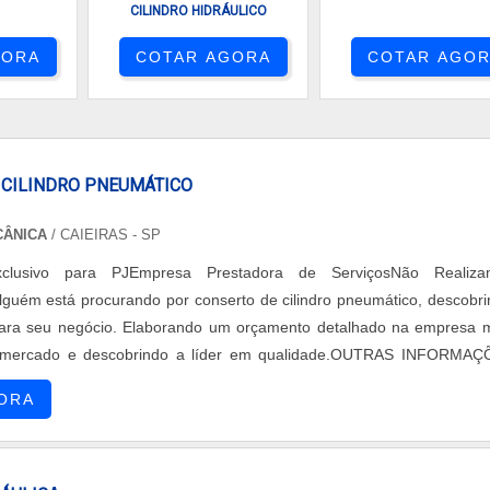
CILINDRO HIDRÁULICO
GORA
COTAR AGORA
COTAR AGO
 CILINDRO PNEUMÁTICO
CÂNICA
/ CAIEIRAS - SP
xclusivo para PJEmpresa Prestadora de ServiçosNão Realiza
lguém está procurando por conserto de cilindro pneumático, descobri
ara seu negócio. Elaborando um orçamento detalhado na empresa 
 mercado e descobrindo a líder em qualidade.OUTRAS INFORMA
O DE CILINDRO PNEUMÁTICOSe alguém procurar por conserto
ORA
ico responsável na entrega de um...