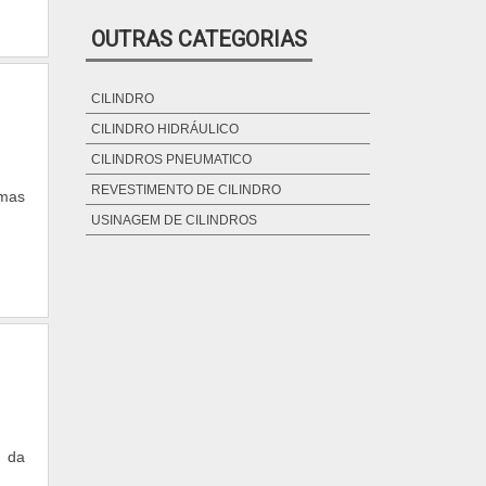
ores
CILINDROS HIDRAULICOS E
PNEUMATICOS
OUTRAS CATEGORIAS
r os
irar
NTO
CILINDRO
nção
CILINDRO HIDRÁULICO
foco
CILINDROS PNEUMATICO
ores
REVESTIMENTO DE CILINDRO
emas
 uma
USINAGEM DE CILINDROS
s do
o no
pela
e da